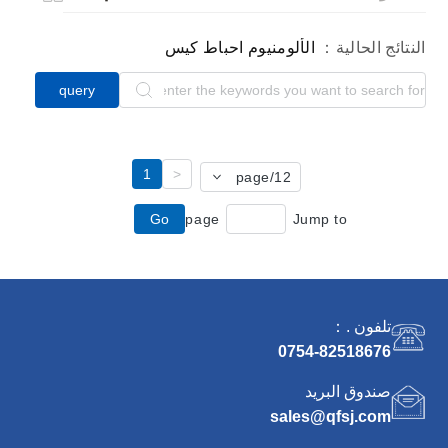
النتائج الحالية：
الألومنيوم احباط كيس
query
1
<
/page
12
Go
page
Jump to
تلفون .：
0754-82518676
صندوق البريد
sales@qfsj.com