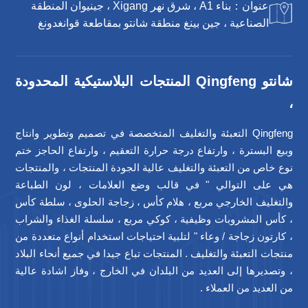
عنوان：بناء A1 ، شرق نهر Xigang ، جينيوان المنطقة
الصناعية ، جين بينغ منطقة شانتو بمقاطعة قوانغدونغ
شانتو Qingfeng المنتجات البلاستيكية المحدودة
،
Qingfeng التعبئة والتغليف المتخصصة في تصميم وتطوير وانتاج
وبيع البسترة ، وارتفاع درجة حرارة التعقيم ، وارتفاع الحاجز ختم
نوع خاص من التعبئة والتغليف عالية الجودة المنتجات ، والمنتجات
هي على التوالي " في قالب وضع العلامات ، لون الطباعة
والتغليف الخارجي مربع ، هلام كأس ، زجاجة الحلوى ، سلطة كأس
، كأس المشروبات وظيفية ، كوكي مربع ، سلسلة الغذاء والشراب
، كارتون زجاجة / وعاء " لتلبية احتياجات استخدام أنواع متعددة من
منتجات التعبئة والتغليف . المنتجات تباع جيدا في جميع أنحاء البلاد
، وتصديرها إلى العديد من البلدان في الخارج ، وفاز اشادة عالية
من العديد من العملاء .