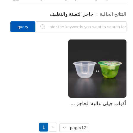
النتائج الحالية：
حاجز التعبئة والتغليف
query
أكواب جيلي عالية الحاجز البلاستيك PP EVOH أكواب تغليف جيلي الفاكهة
1
<
/page
12