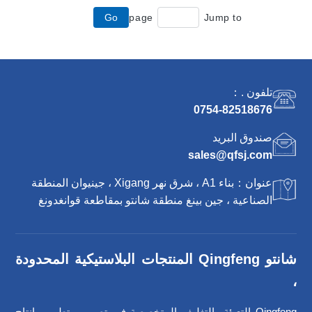
Go
page
Jump to
تلفون .：
0754-82518676
صندوق البريد
sales@qfsj.com
عنوان：بناء A1 ، شرق نهر Xigang ، جينيوان المنطقة
الصناعية ، جين بينغ منطقة شانتو بمقاطعة قوانغدونغ
شانتو Qingfeng المنتجات البلاستيكية المحدودة
،
Qingfeng التعبئة والتغليف المتخصصة في تصميم وتطوير وانتاج