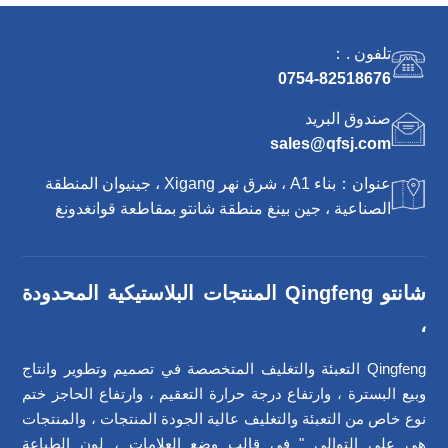
تلفون .：
0754-82518676
صندوق البريد
sales@qfsj.com
عنوان：بناء A1 ، شرق نهر Xigang ، جينيوان المنطقة
الصناعية ، جين بينغ منطقة شانتو بمقاطعة قوانغدونغ
شانتو Qingfeng المنتجات البلاستيكية المحدودة
،
Qingfeng التعبئة والتغليف المتخصصة في تصميم وتطوير وانتاج
وبيع البسترة ، وارتفاع درجة حرارة التعقيم ، وارتفاع الحاجز ختم
نوع خاص من التعبئة والتغليف عالية الجودة المنتجات ، والمنتجات
هي على التوالي " في قالب وضع العلامات ، لون الطباعة