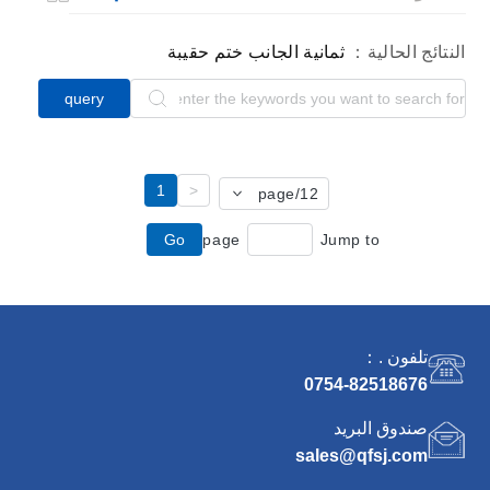
النتائج الحالية：
ثمانية الجانب ختم حقيبة
query
1
<
/page
12
Go
page
Jump to
تلفون .：
0754-82518676
صندوق البريد
sales@qfsj.com