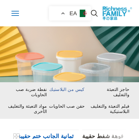
EA
حاجز التعبئة
كيس من البلاستيك
نفطة ضربة صب
والتغليف
الحاويات
فيلم التعبئة والتغليف
حقن صب الحاويات
مواد التعبئة والتغليف
البلاستيكية
الأخرى
فوهة شفط حقيبة
ثمانية الجانب ختم حقيبة
الدع