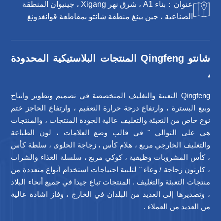
عنوان：بناء A1 ، شرق نهر Xigang ، جينيوان المنطقة
الصناعية ، جين بينغ منطقة شانتو بمقاطعة قوانغدونغ
شانتو Qingfeng المنتجات البلاستيكية المحدودة
،
Qingfeng التعبئة والتغليف المتخصصة في تصميم وتطوير وانتاج
وبيع البسترة ، وارتفاع درجة حرارة التعقيم ، وارتفاع الحاجز ختم
نوع خاص من التعبئة والتغليف عالية الجودة المنتجات ، والمنتجات
هي على التوالي " في قالب وضع العلامات ، لون الطباعة
والتغليف الخارجي مربع ، هلام كأس ، زجاجة الحلوى ، سلطة كأس
، كأس المشروبات وظيفية ، كوكي مربع ، سلسلة الغذاء والشراب
، كارتون زجاجة / وعاء " لتلبية احتياجات استخدام أنواع متعددة من
منتجات التعبئة والتغليف . المنتجات تباع جيدا في جميع أنحاء البلاد
، وتصديرها إلى العديد من البلدان في الخارج ، وفاز اشادة عالية
من العديد من العملاء .