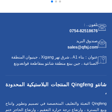
تلفون .：
0754-82518676
صندوق البريد
sales@qfsj.com
عنوان：بناء A1 ، شرق نهر Xigang ، جينيوان المنطقة
الصناعية ، جين بينغ منطقة شانتو بمقاطعة قوانغدونغ
شانتو Qingfeng المنتجات البلاستيكية المحدودة
،
Qingfeng التعبئة والتغليف المتخصصة في تصميم وتطوير وانتاج
وبيع البسترة ، وارتفاع درجة حرارة التعقيم ، وارتفاع الحاجز ختم