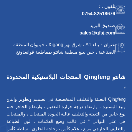
تلفون .：
0754-82518676
صندوق البريد
sales@qfsj.com
عنوان：بناء A1 ، شرق نهر Xigang ، جينيوان المنطقة
الصناعية ، جين بينغ منطقة شانتو بمقاطعة قوانغدونغ
شانتو Qingfeng المنتجات البلاستيكية المحدودة
،
Qingfeng التعبئة والتغليف المتخصصة في تصميم وتطوير وانتاج
وبيع البسترة ، وارتفاع درجة حرارة التعقيم ، وارتفاع الحاجز ختم
نوع خاص من التعبئة والتغليف عالية الجودة المنتجات ، والمنتجات
هي على التوالي " في قالب وضع العلامات ، لون الطباعة
والتغليف الخارجي مربع ، هلام كأس ، زجاجة الحلوى ، سلطة كأس