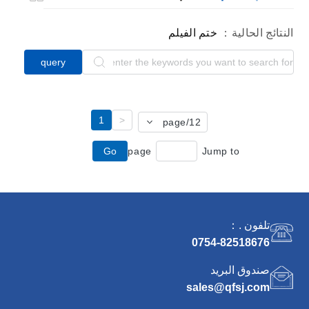
النتائج الحالية：
ختم الفيلم
query
1
<
/page
12
Go
page
Jump to
تلفون .：
0754-82518676
صندوق البريد
sales@qfsj.com