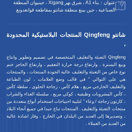
عنوان：بناء A1 ، شرق نهر Xigang ، جينيوان المنطقة
الصناعية ، جين بينغ منطقة شانتو بمقاطعة قوانغدونغ
شانتو Qingfeng المنتجات البلاستيكية المحدودة
،
Qingfeng التعبئة والتغليف المتخصصة في تصميم وتطوير وانتاج
وبيع البسترة ، وارتفاع درجة حرارة التعقيم ، وارتفاع الحاجز ختم
نوع خاص من التعبئة والتغليف عالية الجودة المنتجات ، والمنتجات
هي على التوالي " في قالب وضع العلامات ، لون الطباعة
والتغليف الخارجي مربع ، هلام كأس ، زجاجة الحلوى ، سلطة كأس
، كأس المشروبات وظيفية ، كوكي مربع ، سلسلة الغذاء والشراب
، كارتون زجاجة / وعاء " لتلبية احتياجات استخدام أنواع متعددة من
منتجات التعبئة والتغليف . المنتجات تباع جيدا في جميع أنحاء البلاد
، وتصديرها إلى العديد من البلدان في الخارج ، وفاز اشادة عالية
من العديد من العملاء .