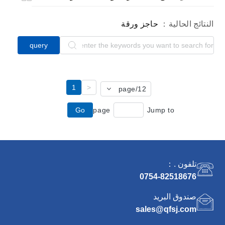
النتائج الحالية：
حاجز ورقة
query
1
<
/page
12
Go
page
Jump to
تلفون .：
0754-82518676
صندوق البريد
sales@qfsj.com