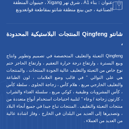
عنوان：بناء A1 ، شرق نهر Xigang ، جينيوان المنطقة
الصناعية ، جين بينغ منطقة شانتو بمقاطعة قوانغدونغ
شانتو Qingfeng المنتجات البلاستيكية المحدودة
،
Qingfeng التعبئة والتغليف المتخصصة في تصميم وتطوير وانتاج
وبيع البسترة ، وارتفاع درجة حرارة التعقيم ، وارتفاع الحاجز ختم
نوع خاص من التعبئة والتغليف عالية الجودة المنتجات ، والمنتجات
هي على التوالي " في قالب وضع العلامات ، لون الطباعة
والتغليف الخارجي مربع ، هلام كأس ، زجاجة الحلوى ، سلطة كأس
، كأس المشروبات وظيفية ، كوكي مربع ، سلسلة الغذاء والشراب
، كارتون زجاجة / وعاء " لتلبية احتياجات استخدام أنواع متعددة من
منتجات التعبئة والتغليف . المنتجات تباع جيدا في جميع أنحاء البلاد
، وتصديرها إلى العديد من البلدان في الخارج ، وفاز اشادة عالية
من العديد من العملاء .